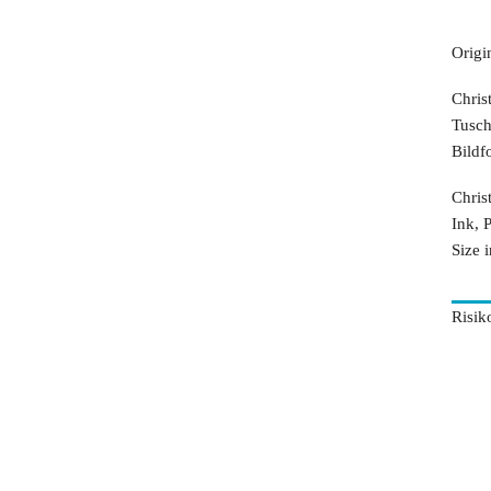
Origi
Chris
Tusch
Bildf
Chris
Ink, 
Size 
Risik