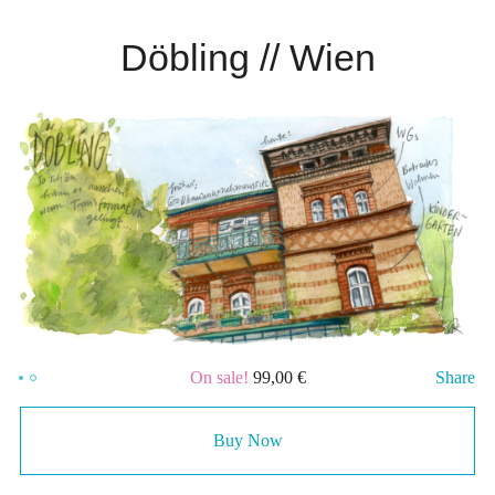
Döbling // Wien
On sale!
99,00
€
Share
Buy Now